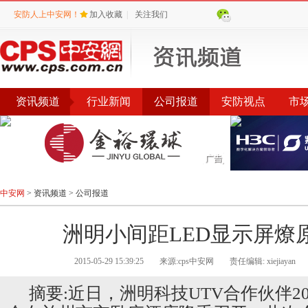
安防人上中安网！
加入收藏
|
关注我们
资讯频道
行业新闻
公司报道
安防视点
市
会议
公告
评选
榜单
中安网
>
资讯频道
>
公司报道
洲明小间距LED显示屏燎
2015-05-29 15:39:25
来源:cps中安网
责任编辑: xiejiayan
摘要:近日，洲明科技UTV合作伙伴2