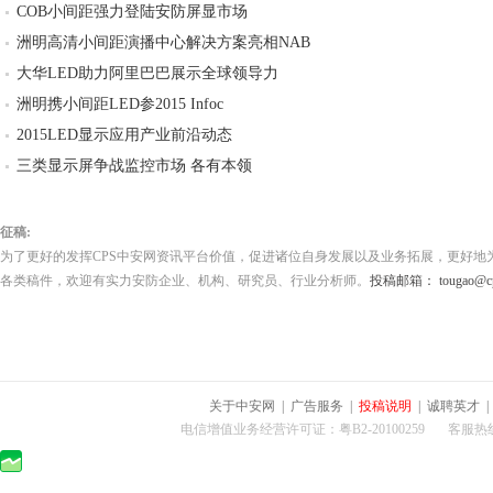
COB小间距强力登陆安防屏显市场
洲明高清小间距演播中心解决方案亮相NAB
大华LED助力阿里巴巴展示全球领导力
洲明携小间距LED参2015 Infoc
2015LED显示应用产业前沿动态
三类显示屏争战监控市场 各有本领
征稿:
为了更好的发挥CPS中安网资讯平台价值，促进诸位自身发展以及业务拓展，更好地
各类稿件，欢迎有实力安防企业、机构、研究员、行业分析师。
投稿邮箱： tougao@cps
关于中安网
|
广告服务
|
投稿说明
|
诚聘英才
电信增值业务经营许可证：粤B2-20100259 客服热线：400-0