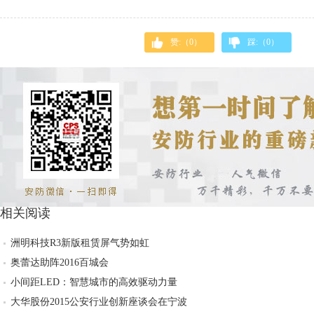
赞:（
0
）
踩:（
0
）
相关阅读
洲明科技R3新版租赁屏气势如虹
奥蕾达助阵2016百城会
小间距LED：智慧城市的高效驱动力量
大华股份2015公安行业创新座谈会在宁波