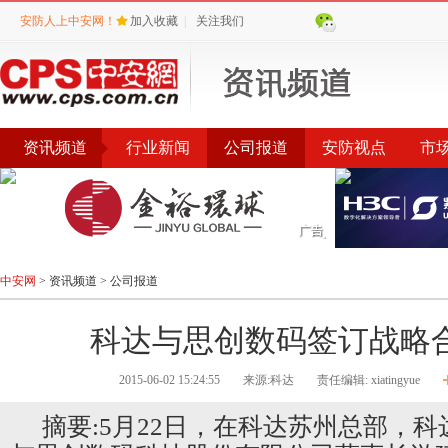
安防人上中安网！
加入收藏
|
关注我们
资讯频道
行业新闻
公司报道
安防视点
市
会议
公告
评选
榜单
中安网
>
资讯频道
>
公司报道
科达与思创数码签订战略
2015-06-02 15:24:55
来源:科达
责任编辑: xiatingyue
摘要:5月22日，在科达苏州总部，