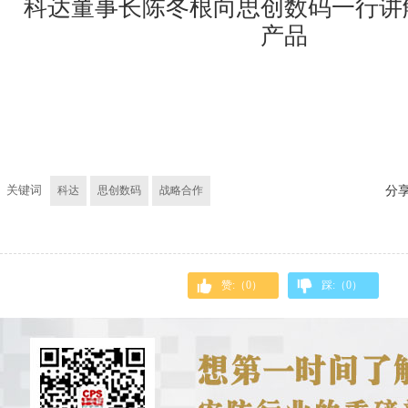
科达董事长陈冬根向思创数码一行讲
产品
关键词
科达
思创数码
战略合作
分
赞:（
0
）
踩:（
0
）