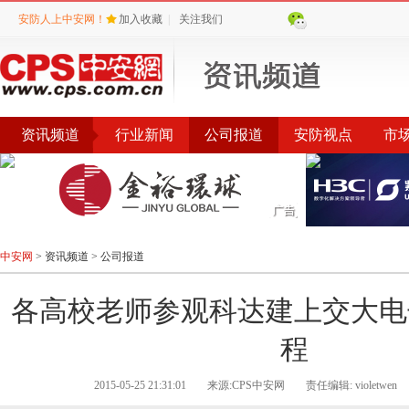
安防人上中安网！
加入收藏
|
关注我们
资讯频道
行业新闻
公司报道
安防视点
市
会议
公告
评选
榜单
中安网
>
资讯频道
>
公司报道
各高校老师参观科达建上交大电
程
2015-05-25 21:31:01
来源:CPS中安网
责任编辑: violetwen