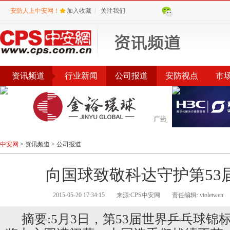
安防人上中安网！
加入收藏
|
关注我们
资讯频道
行业新闻
公司报道
安防视点
市
会议
公告
评选
榜单
中安网
>
资讯频道
>
公司报道
向国球致敬科达守护第53
2015-05-20 17:34:15
来源:CPS中安网
责任编辑: violetwen
摘要:5月3日，第53届世界乒乓球锦