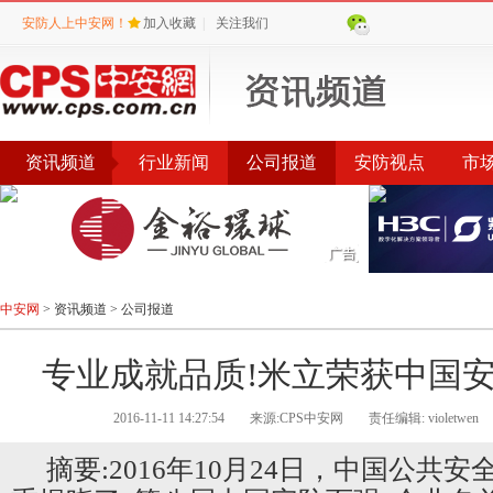
安防人上中安网！
加入收藏
|
关注我们
资讯频道
行业新闻
公司报道
安防视点
市
会议
公告
评选
榜单
中安网
>
资讯频道
>
公司报道
专业成就品质!米立荣获中国
2016-11-11 14:27:54
来源:CPS中安网
责任编辑: violetwen
摘要:2016年10月24日，中国公共