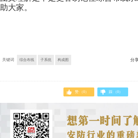
助大家。
关键词
综合布线
子系统
构成图
分
赞:（
0
）
踩:（
0
）