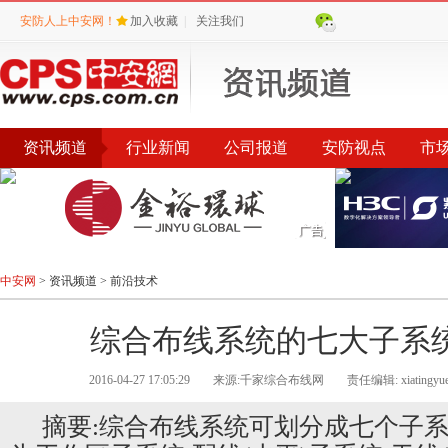
安防人上中安网！
加入收藏
|
关注我们
资讯频道
行业新闻
公司报道
安防视点
市
会议
公告
评选
榜单
中安网
>
资讯频道
>
前沿技术
综合布线系统的七大子系
2016-04-27 17:05:29
来源:千家综合布线网
责任编辑: xiatingyu
摘要:综合布线系统可划分成七个子