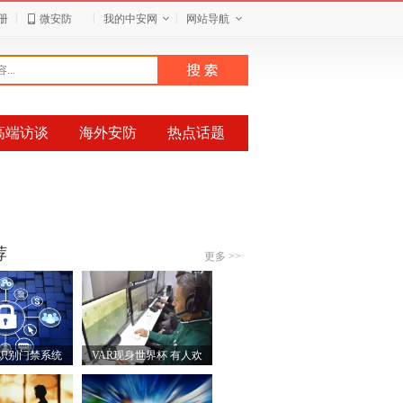
|
|
|
册
微安防
我的中安网
网站导航
高端访谈
海外安防
热点话题
荐
更多 >>
识别门禁系统
VAR现身世界杯 有人欢