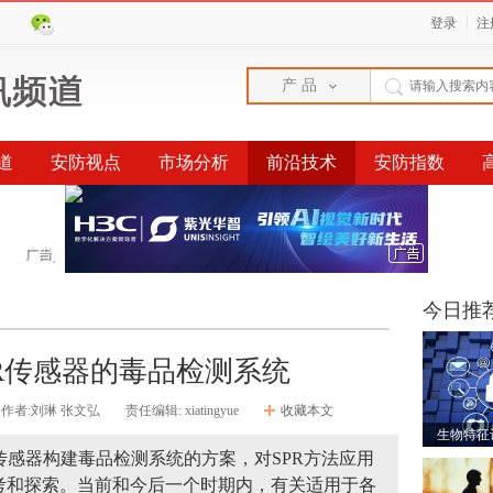
|
登录
注
产 品
道
安防视点
市场分析
前沿技术
安防指数
榜单
今日推
R传感器的毒品检测系统
作者:刘琳 张文弘
责任编辑: xiatingyue
收藏本文
生物特征
R传感器构建毒品检测系统的方案，对SPR方法应用
考和探索。当前和今后一个时期内，有关适用于各