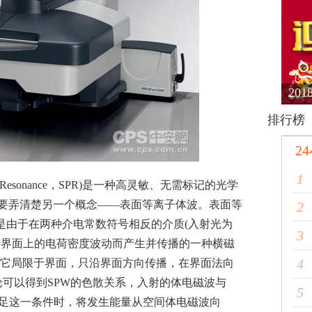
20
排行榜
2
1
n Resonance，SPR)是一种高灵敏、无需标记的光学
要弄清楚另一个概念——表面等离子体波。表面等
2
ve，SPW)是由于在两种介电常数符号相反的介质(入射光为
3
分界面上的电荷密度波动而产生并传播的一种横磁
4
de, TM模式)，它局限于界面，只沿界面方向传播，在界面法向
理论可以得到SPW的色散关系，入射的体电磁波与
5
满足这一条件时，将发生能量从空间体电磁波向