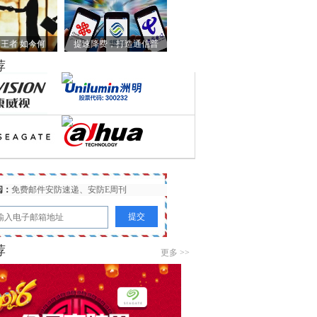
王者 如今何
提速降费，打造通信普
荐
阅：
免费邮件安防速递、安防E周刊
荐
更多 >>