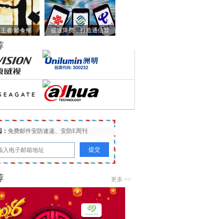
王者 如今何
提速降费，打造通信普
荐
阅：
免费邮件安防速递、安防E周刊
荐
更多 >>