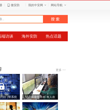
|
|
|
册
微安防
我的中安网
网站导航
高端访谈
海外安防
热点话题
荐
更多 >>
识别门禁系统
VAR现身世界杯 有人欢