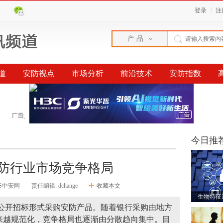
|
登录
注
产 品
道
安防视点
市场分析
前沿技术
安防指数
榜单
今日推
防行业市场竞争格局
PS中安网
责任编辑: dchange
收藏本文
生物特征
或公开招标形式采购安防产品。随着银行采购由地方
来越规范化，竞争格局也逐渐由分散趋向集中。目