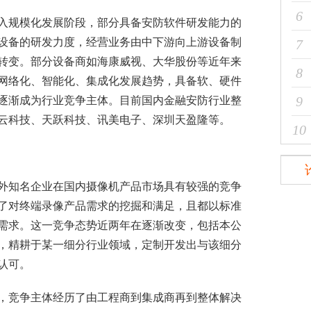
6
入规模化发展阶段，部分具备安防软件研发能力的
设备的研发力度，经营业务由中下游向上游设备制
7
转变。部分设备商如海康威视、大华股份等近年来
8
网络化、智能化、集成化发展趋势，具备软、硬件
9
逐渐成为行业竞争主体。目前国内金融
安防行业
整
云科技、天跃科技、讯美电子、深圳天盈隆等。
10
知名企业在国内摄像机产品市场具有较强的竞争
了对终端录像产品需求的挖掘和满足，且都以标准
需求。这一竞争态势近两年在逐渐改变，包括本公
，精耕于某一细分行业领域，定制开发出与该细分
认可。
，竞争主体经历了由
工程商
到集成商再到整体解决