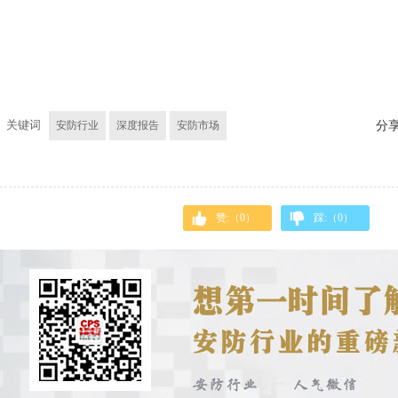
关键词
安防行业
深度报告
安防市场
分
赞:（
0
）
踩:（
0
）