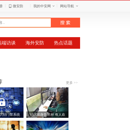
|
|
|
册
微安防
我的中安网
网站导航
高端访谈
海外安防
热点话题
荐
更多 >>
识别门禁系统
VAR现身世界杯 有人欢