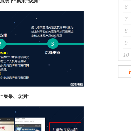
展线下“集采+众测”
6
7
8
9
10
上“集采、众测”