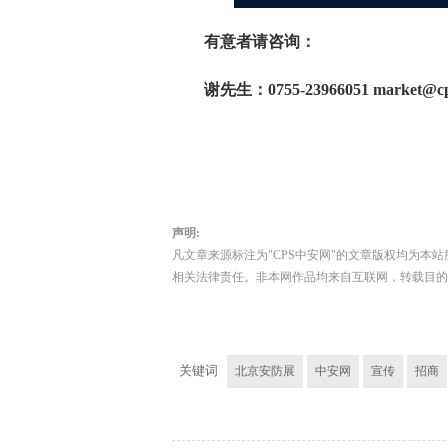
有意者请咨询：
谢先生：0755-23966051 market@cps
声明:
凡文章来源标注为"CPS中安网"的文章版权均为本站
相关法律责任。非本网作品均来自互联网，转载目的
关键词
北京安防展
中安网
宣传
招商