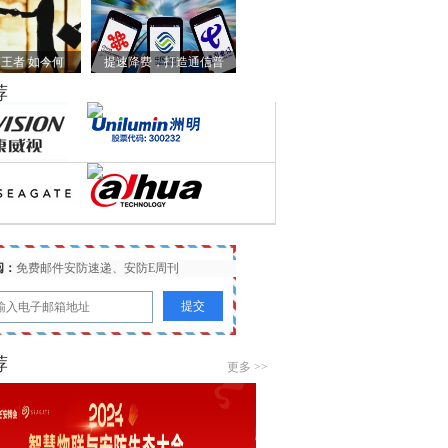
王者 如今何
提速降费，打造通信普
荐
阅：
免费邮件安防速递、安防E周刊
荐
更多 >>