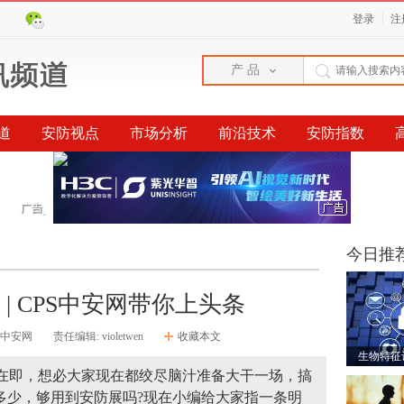
|
登录
注
产 品
道
安防视点
市场分析
前沿技术
安防指数
榜单
今日推
| CPS中安网带你上头条
S中安网
责任编辑: violetwen
收藏本文
生物特征
幕在即，想必大家现在都绞尽脑汁准备大干一场，搞
剩多少，够用到安防展吗?现在小编给大家指一条明