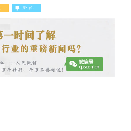
）
踩:（
0
）