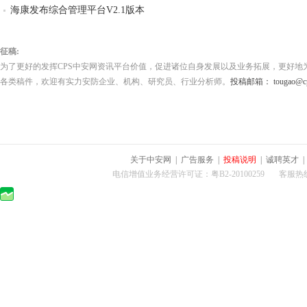
海康发布综合管理平台V2.1版本
征稿:
为了更好的发挥CPS中安网资讯平台价值，促进诸位自身发展以及业务拓展，更好地
各类稿件，欢迎有实力安防企业、机构、研究员、行业分析师。
投稿邮箱： tougao@cps
关于中安网
|
广告服务
|
投稿说明
|
诚聘英才
电信增值业务经营许可证：粤B2-20100259 客服热线：400-0