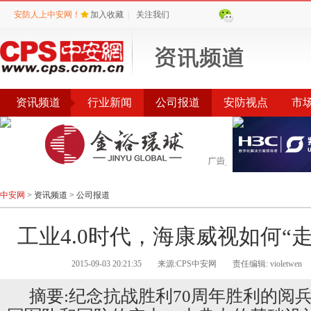
安防人上中安网！
加入收藏
|
关注我们
资讯频道
行业新闻
公司报道
安防视点
市
会议
公告
评选
榜单
中安网
>
资讯频道
>
公司报道
工业4.0时代，海康威视如何“
2015-09-03 20:21:35
来源:CPS中安网
责任编辑: violetwen
摘要:纪念抗战胜利70周年胜利的阅