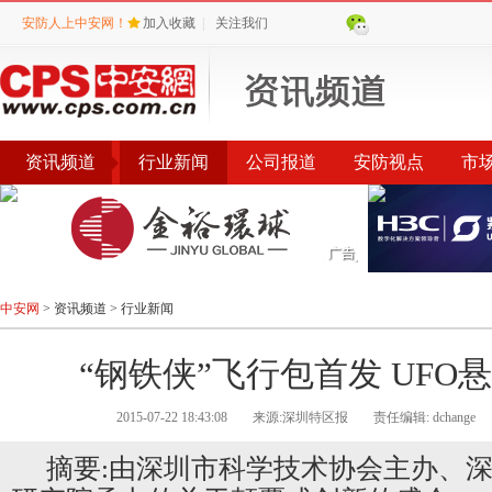
安防人上中安网！
加入收藏
|
关注我们
资讯频道
行业新闻
公司报道
安防视点
市
会议
公告
评选
榜单
中安网
>
资讯频道
>
行业新闻
“钢铁侠”飞行包首发 UFO
2015-07-22 18:43:08
来源:深圳特区报
责任编辑: dchange
摘要:由深圳市科学技术协会主办、