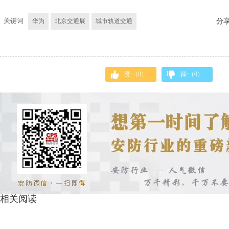
关键词
华为
北京交通展
城市轨道交通
分
赞:（
0
）
踩:（
0
）
相关阅读