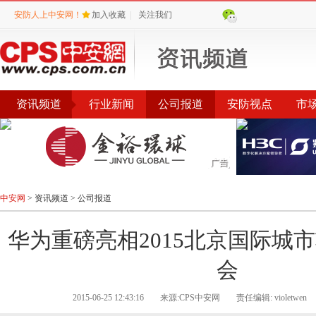
安防人上中安网！
加入收藏
|
关注我们
资讯频道
行业新闻
公司报道
安防视点
市
会议
公告
评选
榜单
中安网
>
资讯频道
>
公司报道
华为重磅亮相2015北京国际城
会
2015-06-25 12:43:16
来源:CPS中安网
责任编辑: violetwen