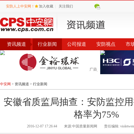
安防人上中安网！
加入收藏
|
关注我们
资讯频道
行业新闻
公司报道
安防视点
市
会议
公告
评选
榜单
中安网
>
资讯频道
>
行业新闻
安徽省质监局抽查：安防监控用
格率为75%
2016-12-07 17:26:44
来源:中国质量新闻网
责任编辑: violetwen