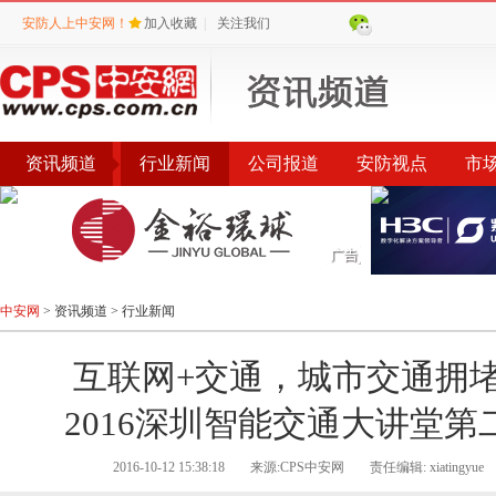
安防人上中安网！
加入收藏
|
关注我们
资讯频道
行业新闻
公司报道
安防视点
市
会议
公告
评选
榜单
中安网
>
资讯频道
>
行业新闻
互联网+交通，城市交通拥
2016深圳智能交通大讲堂第
2016-10-12 15:38:18
来源:CPS中安网
责任编辑: xiatingyue