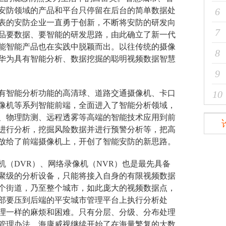
时安防领域的产品和平台只停留在后台的简单数据处
6
表的安防企业一直勇于创新，不断将安防的研发向
7
品要数据、要智能的研发思路，由此确立了新一代
能智能产品也在实践中脱颖而出。以往传统的摄像
8
华为具有智能分析、数据挖掘的聪明视频数据智慧
9
有智能分析功能的高清球、道路交通摄像机、卡口
10
像机等系列智能前端，全面进入了智能分析领域，
、物理防测、远程透雾等高端的智能技术应用到前
进行分析，挖掘风险数据并进行预警分析等，把高
放给了前端摄像机上，开创了智能安防的新思路。
机
（DVR）、网络录像机（NVR）也是最先具备
聚级的分析设备，只能将接入自身的有限视频数据
个街道，乃至整个城市，如此庞大的视频数据点，
部要压到后端的平安城市管理平台上执行分析处
理一样的麻烦和困难。只有分层、分级、分布处理
管理办法。海康威视继续开始了在海量繁复的大数