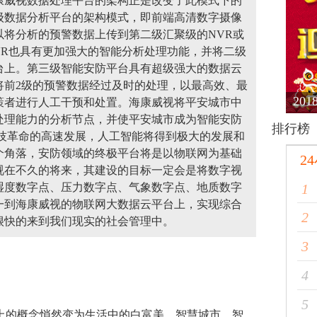
康威视数据处理平台的架构正是改变了此模式下的
级数据分析平台的架构模式，即前端高清数字摄像
以将分析的预警数据上传到第二级汇聚级的NVR或
VR也具有更加强大的智能分析处理功能，并将二级
台上。第三级智能安防平台具有超级强大的数据云
将前2级的预警数据经过及时的处理，以最高效、最
20
策者进行人工干预和处置。海康威视将平安城市中
处理能力的分析节点，并使平安城市成为智能安防
排行榜
科技革命的高速发展，人工智能将得到极大的发展和
个角落，安防领域的终极平台将是以物联网为基础
2
视在不久的将来，其建设的目标一定会是将数字视
湿度数字点、压力数字点、气象数字点、地质数字
1
一到海康威视的物联网大数据云平台上，实现综合
2
很快的来到我们现实的社会管理中。
3
4
5
上的概念悄然变为生活中的白富美。智慧城市、智