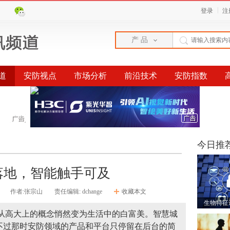
|
登录
注
产 品
道
安防视点
市场分析
前沿技术
安防指数
榜单
今日推
落地，智能触手可及
作者:张宗山
责任编辑: dchange
收藏本文
生物特征
在从高大上的概念悄然变为生活中的白富美。智慧城
，不过那时安防领域的产品和平台只停留在后台的简