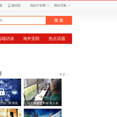
|
|
|
册
微安防
我的中安网
网站导航
高端访谈
海外安防
热点话题
荐
更多 >>
识别门禁系统
VAR现身世界杯 有人欢