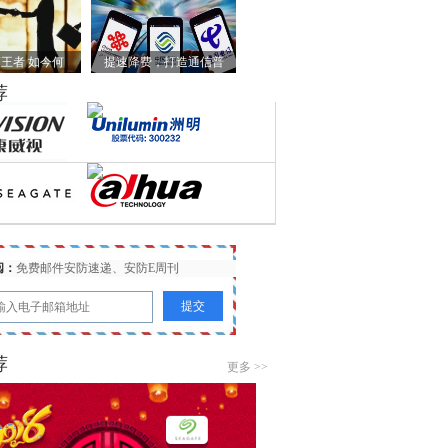
王者 如今何
提速降费，打造通信普
荐
阅：
免费邮件安防速递、安防E周刊
荐
更多 >>