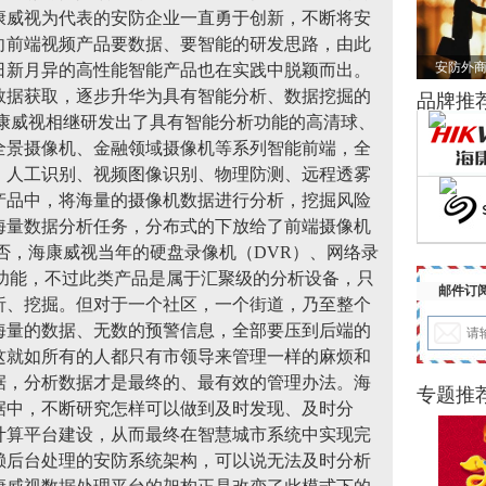
康威视为代表的安防企业一直勇于创新，不断将安
向前端视频产品要数据、要智能的研发思路，由此
安防外商
日新月异的高性能智能产品也在实践中脱颖而出。
数据获取，逐步升华为具有智能分析、数据挖掘的
品牌推
海康威视相继研发出了具有智能分析功能的高清球、
全景摄像机、金融领域摄像机等系列智能前端，全
、人工识别、视频图像识别、物理防测、远程透雾
产品中，将海量的摄像机数据进行分析，挖掘风险
海量数据分析任务，分布式的下放给了前端摄像机
否，海康威视当年的硬盘录像机（DVR）、网络录
析功能，不过此类产品是属于汇聚级的分析设备，只
邮件订
析、挖掘。但对于一个社区，一个街道，乃至整个
海量的数据、无数的预警信息，全部要压到后端的
这就如所有的人都只有市领导来管理一样的麻烦和
据，分析数据才是最终的、最有效的管理办法。海
专题推
据中，不断研究怎样可以做到及时发现、及时分
计算平台建设，从而最终在智慧城市系统中实现完
赖后台处理的安防系统架构，可以说无法及时分析