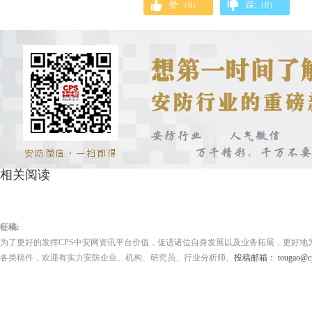
赞:（
0
）
踩:（
0
）
相关阅读
征稿:
为了更好的发挥CPS中安网资讯平台价值，促进诸位自身发展以及业务拓展，更好地
各类稿件，欢迎有实力安防企业、机构、研究员、行业分析师。
投稿邮箱： tougao@cps