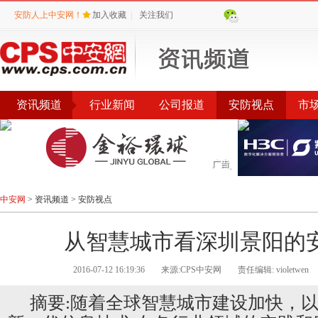
安防人上中安网！
加入收藏
|
关注我们
资讯频道
行业新闻
公司报道
安防视点
市
会议
公告
评选
榜单
中安网
>
资讯频道
>
安防视点
从智慧城市看深圳景阳的
2016-07-12 16:19:36
来源:CPS中安网
责任编辑: violetwen
摘要:随着全球智慧城市建设加快，