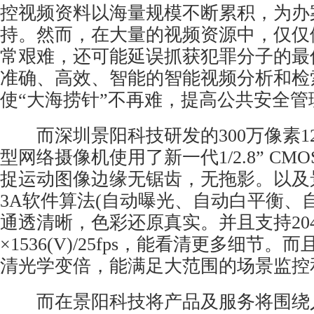
控视频资料以海量规模不断累积，为办
持。然而，在大量的视频资源中，仅仅
常艰难，还可能延误抓获犯罪分子的最
准确、高效、智能的智能视频分析和检
使“大海捞针”不再难，提高
公共安全
管
而深圳景阳科技研发的300万像素1
型
网络摄像机
使用了新一代1/2.8” C
捉运动图像边缘无锯齿，无拖影。以及
3A软件算法(自动曝光、自动白平衡、
通透清晰，色彩还原真实。并且支持2048
×1536(V)/25fps，能看清更多细节。
清光学变倍，能满足大范围的场景监控
而在景阳科技将产品及服务将围绕