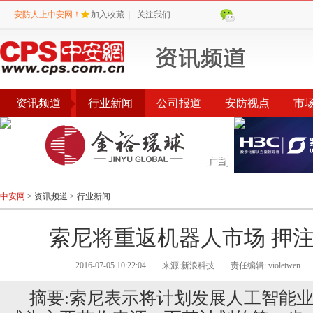
安防人上中安网！
加入收藏
|
关注我们
资讯频道
行业新闻
公司报道
安防视点
市
会议
公告
评选
榜单
中安网
>
资讯频道
>
行业新闻
索尼将重返机器人市场 押
2016-07-05 10:22:04
来源:新浪科技
责任编辑: violetwen
摘要:索尼表示将计划发展人工智能