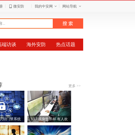
|
|
|
册
微安防
我的中安网
网站导航
高端访谈
海外安防
热点话题
荐
更多 >>
识别门禁系统
VAR现身世界杯 有人欢