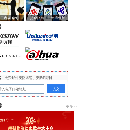
王者 如今何
提速降费，打造通信普
荐
阅：
免费邮件安防速递、安防E周刊
荐
更多 >>