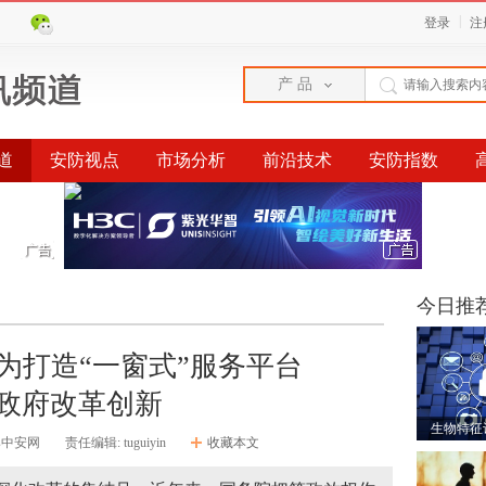
|
登录
注
产 品
道
安防视点
市场分析
前沿技术
安防指数
榜单
今日推
为打造“一窗式”服务平台
政府改革创新
生物特征
ps中安网
责任编辑: tuguiyin
收藏本文