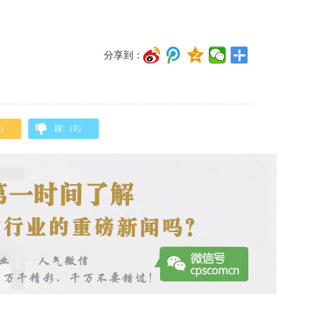
分享到：
）
踩:（
0
）