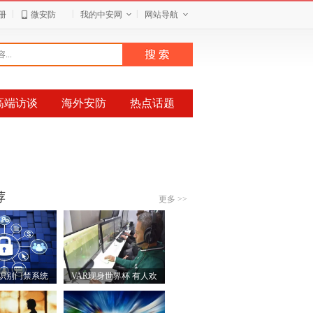
|
|
|
册
微安防
我的中安网
网站导航
高端访谈
海外安防
热点话题
荐
更多 >>
识别门禁系统
VAR现身世界杯 有人欢