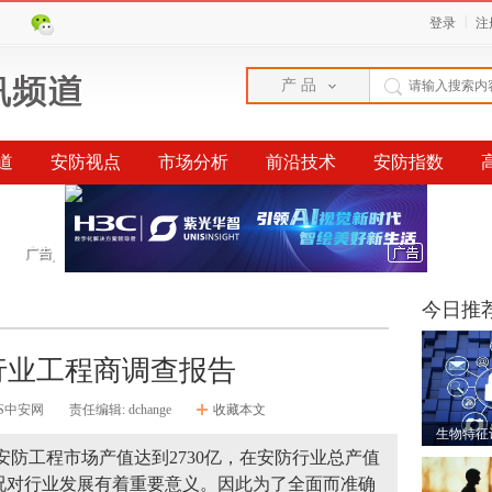
|
登录
注
产 品
道
安防视点
市场分析
前沿技术
安防指数
榜单
今日推
防行业工程商调查报告
PS中安网
责任编辑: dchange
收藏本文
生物特征
年安防工程市场产值达到2730亿，在安防行业总产值
况对行业发展有着重要意义。因此为了全面而准确