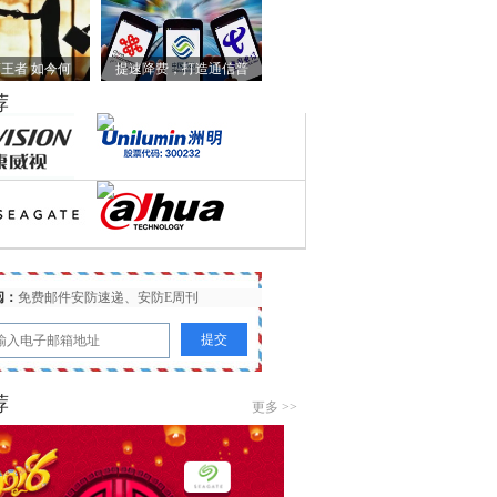
王者 如今何
提速降费，打造通信普
荐
阅：
免费邮件安防速递、安防E周刊
荐
更多 >>