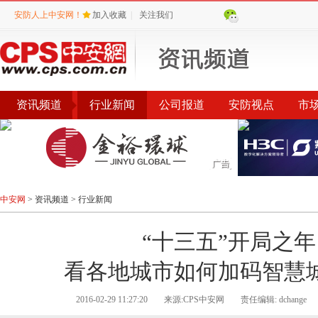
安防人上中安网！
加入收藏
|
关注我们
资讯频道
行业新闻
公司报道
安防视点
市
会议
公告
评选
榜单
中安网
>
资讯频道
>
行业新闻
“十三五”开局之年
看各地城市如何加码智慧
2016-02-29 11:27:20
来源:CPS中安网
责任编辑: dchange