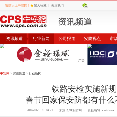
安防人上中安网！
加入收藏
|
关注我们
资讯频道
行业新闻
公司报道
安防视点
市
会议
公告
评选
榜单
中安网
>
资讯频道
>
行业新闻
铁路安检实施新规
春节回家保安防都有什么
2016-01-13 10:04:21
来源:长城安防网
责任编辑: violetwen