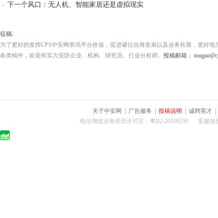
下一个风口：无人机、智能家居还是虚拟现实
征稿:
为了更好的发挥CPS中安网资讯平台价值，促进诸位自身发展以及业务拓展，更好地
各类稿件，欢迎有实力安防企业、机构、研究员、行业分析师。
投稿邮箱： tougao@cps
关于中安网
|
广告服务
|
投稿说明
|
诚聘英才
电信增值业务经营许可证：粤B2-20100259 客服热线：400-0