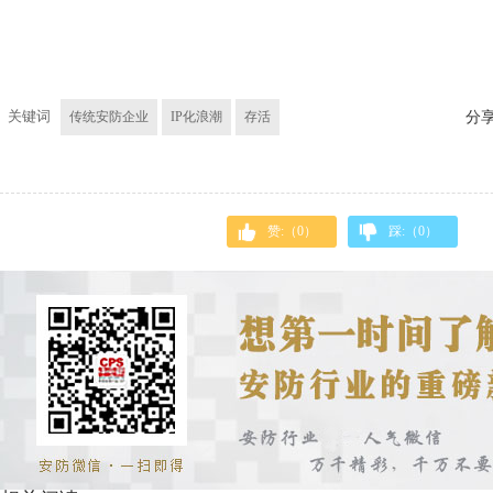
关键词
传统安防企业
IP化浪潮
存活
分
赞:（
0
）
踩:（
0
）