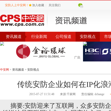
安防人上中安网！
加入收藏
|
关注我们
资讯频道
行业新闻
公司报道
安防视点
市
会议
公告
评选
榜单
中安网
>
资讯频道
>
安防视点
传统安防企业如何在IP化浪
2015-07-27 11:51:48
来源:千家网
责任编辑: dchange
摘要:安防迎来了互联网，众多安防