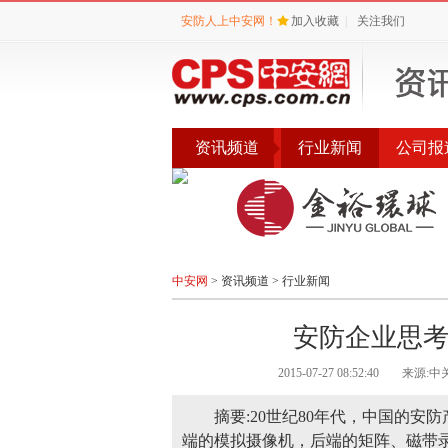
安防人上中安网！
加入收藏
|
关注我们
资讯频道
行业新闻
公司报
会议
公告
评选
中安网
>
资讯频道
>
行业新闻
安防企业思考
2015-07-27 08:52:40
来源:中
摘要:20世纪80年代，中国的
端的模拟摄像机，后端的矩阵、磁带录