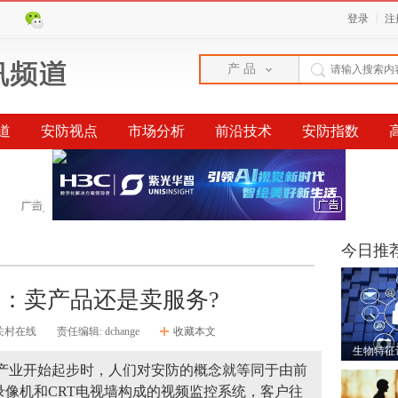
|
登录
注
产 品
道
安防视点
市场分析
前沿技术
安防指数
榜单
今日推
：卖产品还是卖服务?
关村在线
责任编辑: dchange
收藏本文
生物特征
安防产业开始起步时，人们对安防的概念就等同于由前
像机和CRT电视墙构成的视频监控系统，客户往