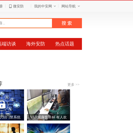
|
|
|
册
微安防
我的中安网
网站导航
高端访谈
海外安防
热点话题
荐
更多 >>
识别门禁系统
VAR现身世界杯 有人欢