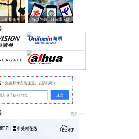
王者 如今何
提速降费，打造通信普
荐
阅：
免费邮件安防速递、安防E周刊
荐
更多 >>