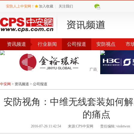
安防人上中安网！
加入收藏
|
关注我们
资讯频道
行业新闻
公司报道
安防视点
市
会议
公告
评选
榜单
中安网
>
资讯频道
>
公司报道
安防视角：中维无线套装如何解
的痛点
2016-07-26 11:42:54
来源:CPS中安网
责任编辑: violetwen