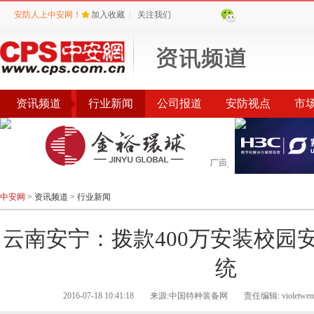
安防人上中安网！
加入收藏
|
关注我们
资讯频道
行业新闻
公司报道
安防视点
市
会议
公告
评选
榜单
中安网
>
资讯频道
>
行业新闻
云南安宁：拨款400万安装校园
统
2016-07-18 10:41:18
来源:中国特种装备网
责任编辑: violetwen