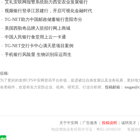
艾礼安联网报警系统助力西安农业发展银行
视频银行登录江苏建行，开启可视化金融时代
TG-NET助力中国邮政储蓄银行贵阳市分
美国西勒奇品牌入驻招行网上商城
中国人民银行食堂用上云一卡通
TG-NET交行卡中心满天星项目案例
手机银行风险显 生物识别应运而生
征稿:
为了更好的发挥CPS中安网资讯平台价值，促进诸位自身发展以及业务拓展，更好地
各类稿件，欢迎有实力安防企业、机构、研究员、行业分析师。
投稿邮箱： tougao@cps
关于中安网
|
广告服务
|
投稿说明
|
诚聘英才
电信增值业务经营许可证：粤B2-20100259 客服热线：400-0