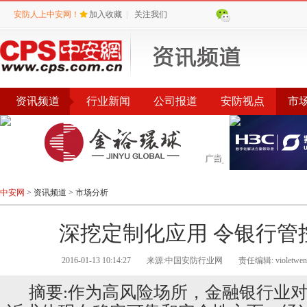
安防人上中安网！
加入收藏
|
关注我们
资讯频道
行业新闻
公司报道
安防视点
市
会议
公告
评选
榜单
中安网
>
资讯频道
>
市场分析
深挖定制化应用 令银行管
2016-01-13 10:14:27
来源:中国安防行业网
责任编辑: violetwen
摘要:作为高风险场所，金融银行业