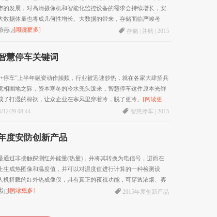
市的发展，对高清摄像机和智能化监控设备的需求会持续增长，安
大数据体量也将成几何性增长。大数据的带来，存储面临严峻考
与...
[阅读更多]
/12/29 11:06
存储
|
并购
|
2015
15智慧停车关键词
网+停车”上半年融资动作频频，行业被迅速炒热，就在各家大肆招兵
竞相圈地之际，资本寒冬的冷水兜头泼来，智慧停车这件原本光鲜
成了打湿的棉袄，让众企业在寒风里穿着冷，脱了更冷。
[阅读更
/12/29 08:44
智慧停车
|
2015
15年度安防创新产品
是通过非接触探测红外能量(热量)，并将其转换为电信号，进而在
上生成热图像和温度值，并可以对温度值进行计算的一种检测设
人机搭载的红外热成像仪，具有真正的夜视功能，可穿透浓烟、雾
..
[阅读更多]
/12/25 17:45
2015年度创新产品