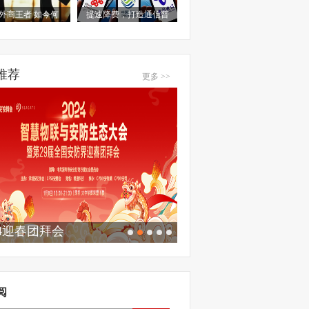
外商王者 如今何
提速降费，打造通信普
推荐
更多 >>
24迎春团拜会
阅