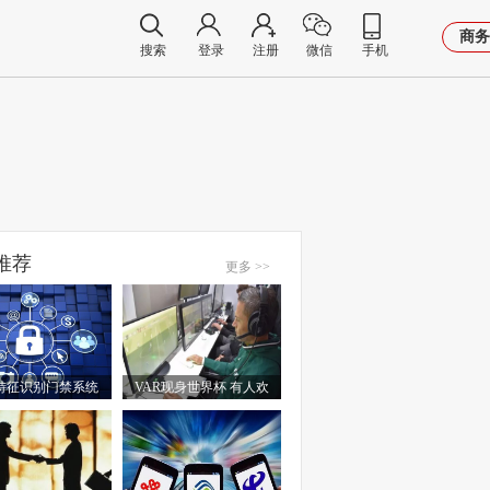
商务
搜索
登录
注册
微信
手机
推荐
更多 >>
特征识别门禁系统
VAR现身世界杯 有人欢