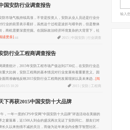
15中国安防行业调查报告
输入
5年安防市场气氛持续高涨，不管是投资人，安防从业人员还是行业分
对行业的前景表示看好，虽然这个过程是波折与艰辛的，但是整体
转，商机需要深度挖掘。在国际政治经济环境复杂的大背景下，社
[阅读更多]
/01/27 13:44
2015
|
中国安防
|
行业调查
15安防行业工程商调查报告
网调查统计，2015年安防工程市场产值达到2730亿，在安防行业总
有重大比例，安防工程商的基本情况对行业发展有着重要意义。因
全面而准确地反映2015安防行业工程商的发展现状以及未来趋...
[阅
/01/15 10:20
2015
|
安防
|
工程商
天下再获2015中国安防十大品牌
下午，一年一度的CPS中安网“中国安防十大品牌”评选活动在美丽的
界之窗落幕，近1500人到会的盛况再次见证了安防同仁、朋友们对
牌长久以来热情不减的关注，而做为近年来业内全数字智慧社区...