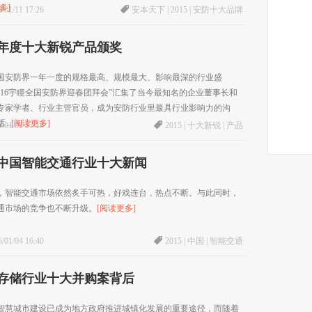
多]
/01/11 17:26
安本天下
|
2015
|
安防十大品牌
15年度十大新锐产品颁奖
国安防界一年一度的规格最高、规模最大、影响最深的行业盛
2016宇瞳全国安防界迎春团拜会”汇集了当今最知名的企业董事长和
专家学者、行业主管官员，成为安防行业里最具行业影响力的沟
..
[阅读更多]
/01/08 17:14
2015
|
十大新锐
|
产品
15中国智能交通行业十大新闻
5年，智能交通市场依然炙手可热，好戏连台，热点不断。与此同时，
通市场的竞争也不断升级。
[阅读更多]
/01/04 16:40
2015
|
中国
|
智能交通
15存储行业十大并购案背后
智慧城市建设已成为地方政府推进城镇化发展的重要途径，而随着