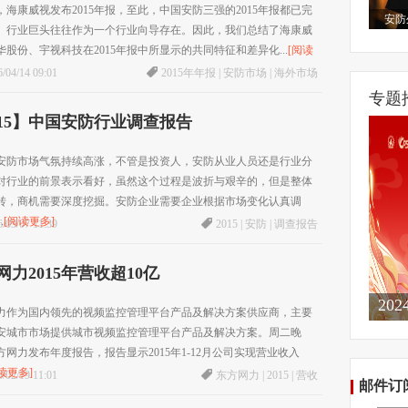
日，海康威视发布2015年报，至此，中国安防三强的2015年报都已完
安防
。行业巨头往往作为一个行业向导存在。因此，我们总结了海康威
华股份、宇视科技在2015年报中所显示的共同特征和差异化...
[阅读
/04/14 09:01
2015年年报
|
安防市场
|
海外市场
专题
015】中国安防行业调查报告
5年安防市场气氛持续高涨，不管是投资人，安防从业人员还是行业分
对行业的前景表示看好，虽然这个过程是波折与艰辛的，但是整体
转，商机需要深度挖掘。安防企业需要企业根据市场变化认真调
.
[阅读更多]
/03/07 11:39
2015
|
安防
|
调查报告
网力2015年营收超10亿
20
力作为国内领先的视频监控管理平台产品及解决方案供应商，主要
安城市市场提供城市视频监控管理平台产品及解决方案。周二晚
方网力发布年度报告，报告显示2015年1-12月公司实现营业收入
读更多]
/02/19 11:01
东方网力
|
2015
|
营收
邮件订