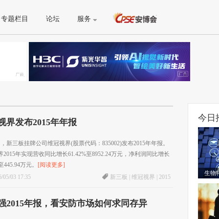
专题栏目
论坛
服务
今日
视界发布2015年年报
日，新三板挂牌公司维冠视界(股票代码：835002)发布2015年年报。
2015年实现营收同比增长61.42%至8952.24万元，净利润同比增长
%至445.94万元。
[阅读更多]
生物
/05/03 17:35
新三板
|
维冠视界
|
2015
强2015年报，看安防市场如何求同存异