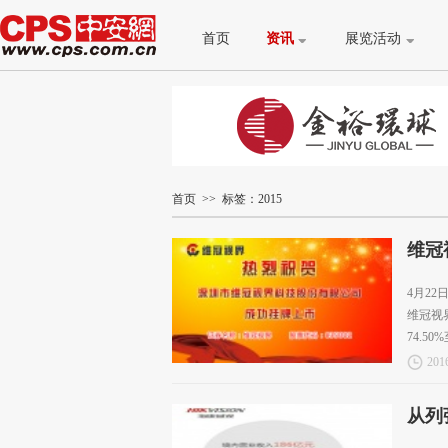
首页
资讯
展览活动
首页
>> 标签：2015
维冠
4月22
维冠视界
74.50
2016
从列