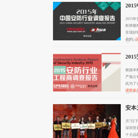
20
201
析师都
呈现好
会的...
2016
20
根据本
产值占
此为了
读更多]
2016
安本
月7日
深圳世
十大品