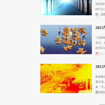
智慧城
防行业
验，安防
2015
20
“互联
买马、
的羽衣
多]
2015
20
热成像
显示器
备。无
霾等恶劣.
2015