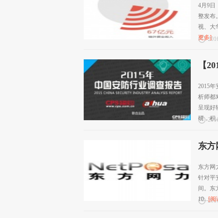
4月9
整发布
视、大
更多]
2016
【2
201
析师都
呈现好
研，积..
2016
东方
东方网
针对平
间。东
10...
[阅
2016