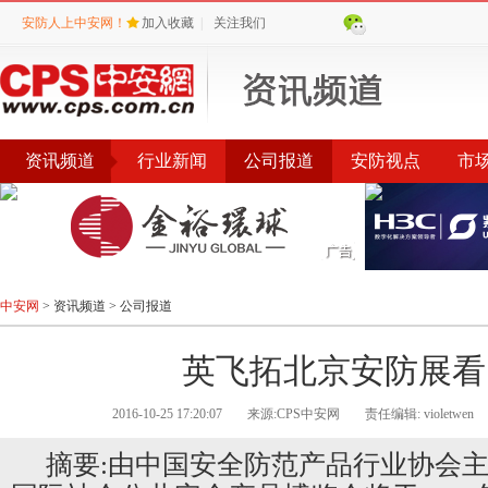
安防人上中安网！
加入收藏
|
关注我们
资讯频道
行业新闻
公司报道
安防视点
市
会议
公告
评选
榜单
中安网
>
资讯频道
>
公司报道
英飞拓北京安防展看
2016-10-25 17:20:07
来源:CPS中安网
责任编辑: violetwen
摘要:由中国安全防范产品行业协会主