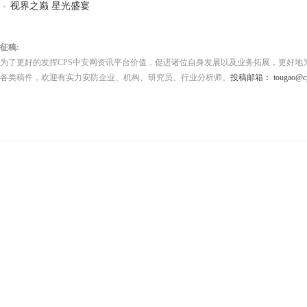
视界之巅 星光盛宴
征稿:
为了更好的发挥CPS中安网资讯平台价值，促进诸位自身发展以及业务拓展，更好地
各类稿件，欢迎有实力安防企业、机构、研究员、行业分析师。
投稿邮箱： tougao@cps