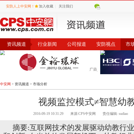
安防人上中安网！
加入收藏
|
关注我们
资讯频道
行业新闻
公司报道
安防视点
市
会议
公告
评选
榜单
中安网
>
资讯频道
>
市场分析
视频监控模式≠智慧幼
2016-09-19 10:31:29
来源:CPS中安网
责任编辑: sudiao
摘要:互联网技术的发展驱动幼教行