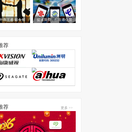
外商王者 如今何
提速降费，打造通信普
推荐
推荐
更多 >>