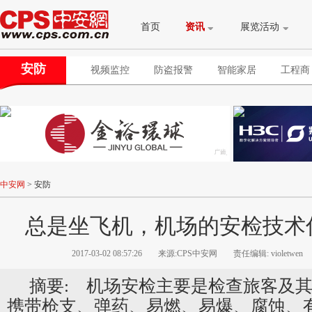
首页
资讯
展览活动
安防
视频监控
防盗报警
智能家居
工程商
中安网
>
安防
总是坐飞机，机场的安检技术
2017-03-02 08:57:26
来源:CPS中安网
责任编辑: violetwen
摘要: 机场安检主要是检查旅客及
携带枪支、弹药、易燃、易爆、腐蚀、