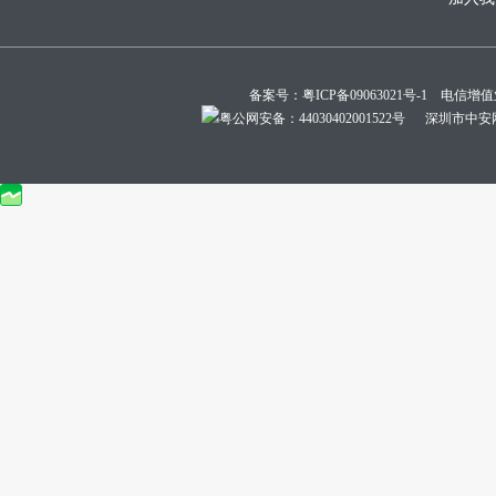
备案号：
粤ICP备09063021号-1
电信增值业务
粤公网安备：44030402001522号
深圳市中安网络技