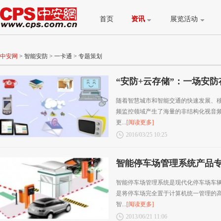
首页
资讯
展览活动
中安网
>
智能安防
>
一卡通
>
专题策划
“安防+云存储”：一场安
随着智慧城市和智能交通的快速发展、
频监控领域产生了海量的非结构化视音
更...
[阅读更多]
2016/03/25 10:25
智能停车场管理系统产品
智能停车场管理系统是现代化停车场车
是将停车场完全置于计算机统一管理的高
智...
[阅读更多]
2013/06/21 11:06