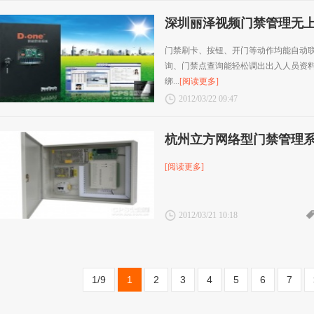
深圳丽泽视频门禁管理无
门禁刷卡、按钮、开门等动作均能自动
询、门禁点查询能轻松调出出入人员资
绑...
[阅读更多]
2012/03/22 09:47
杭州立方网络型门禁管理
[阅读更多]
2012/03/21 10:18
1/9
1
2
3
4
5
6
7