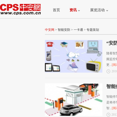
首页
资讯
展览活动
中安网
>
智能安防
>
一卡通
>
专题策划
“安
随着智
频监控
更...
[阅
2016
智能
智能停
是将停
智...
[阅
2013