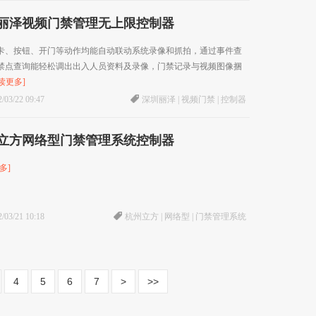
丽泽视频门禁管理无上限控制器
卡、按钮、开门等动作均能自动联动系统录像和抓拍，通过事件查
禁点查询能轻松调出出入人员资料及录像，门禁记录与视频图像捆
读更多]
/03/22 09:47
深圳丽泽
|
视频门禁
|
控制器
立方网络型门禁管理系统控制器
多]
/03/21 10:18
杭州立方
|
网络型
|
门禁管理系统
4
5
6
7
>
>>