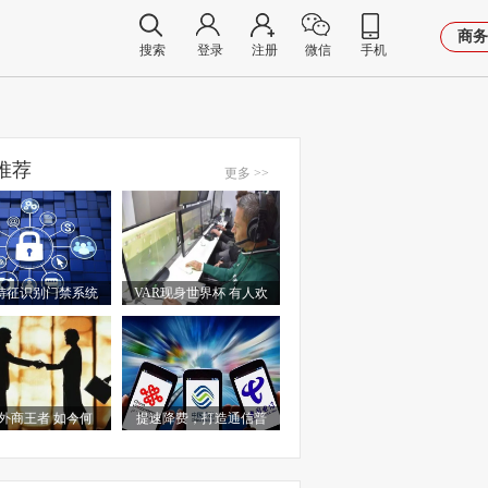
商务
搜索
登录
注册
微信
手机
推荐
更多 >>
特征识别门禁系统
VAR现身世界杯 有人欢
外商王者 如今何
提速降费，打造通信普