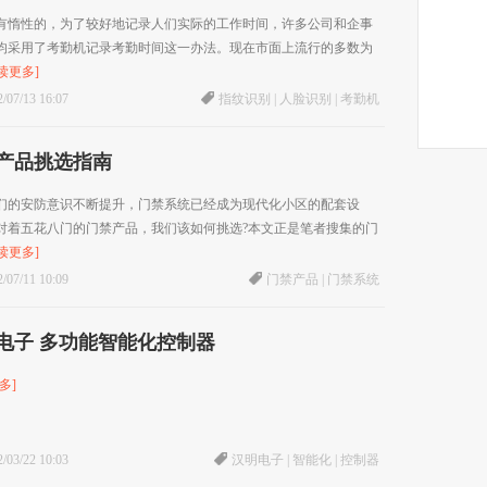
有惰性的，为了较好地记录人们实际的工作时间，许多公司和企事
均采用了考勤机记录考勤时间这一办法。现在市面上流行的多数为
读更多]
/07/13 16:07
指纹识别
|
人脸识别
|
考勤机
产品挑选指南
们的安防意识不断提升，门禁系统已经成为现代化小区的配套设
对着五花八门的门禁产品，我们该如何挑选?本文正是笔者搜集的门
读更多]
/07/11 10:09
门禁产品
|
门禁系统
电子 多功能智能化控制器
多]
/03/22 10:03
汉明电子
|
智能化
|
控制器