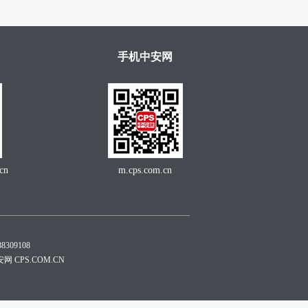
手机中安网
cn
m.cps.com.cn
309108
安网 CPS.COM.CN