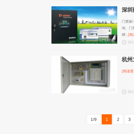
深圳
门禁刷
询、门
绑...
[阅
2012
杭州
[阅读更
2012
1/9
1
2
3