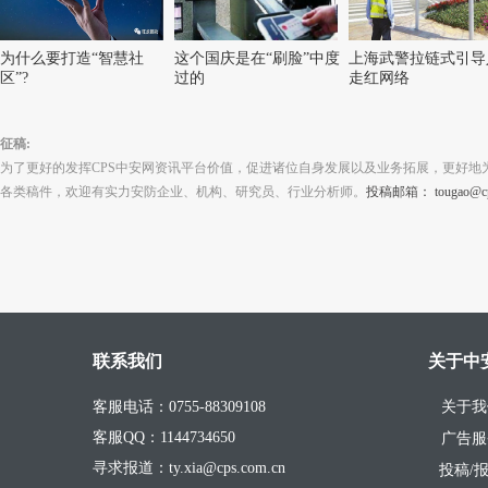
为什么要打造“智慧社
这个国庆是在“刷脸”中度
上海武警拉链式引导
区”?
过的
走红网络
征稿:
为了更好的发挥CPS中安网资讯平台价值，促进诸位自身发展以及业务拓展，更好地
各类稿件，欢迎有实力安防企业、机构、研究员、行业分析师。
投稿邮箱： tougao@cps
联系我们
关于中
客服电话：0755-88309108
关于我
客服QQ：1144734650
广告服
寻求报道：ty.xia@cps.com.cn
投稿/