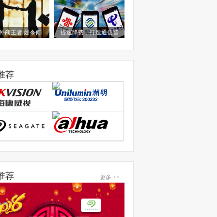
外商王者 如今何
提速降费，打造通信普
推荐
推荐
更多 >>