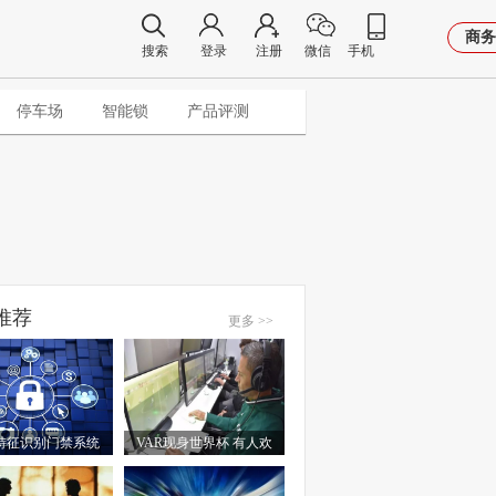
商务
搜索
登录
注册
微信
手机
停车场
智能锁
产品评测
推荐
更多 >>
特征识别门禁系统
VAR现身世界杯 有人欢