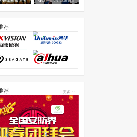
外商王者 如今何
提速降费，打造通信普
推荐
推荐
更多 >>