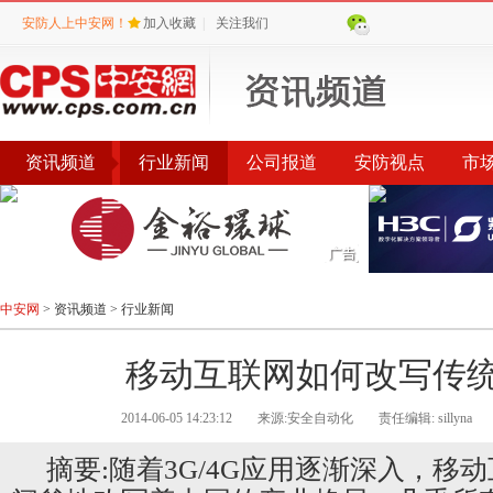
安防人上中安网！
加入收藏
|
关注我们
资讯频道
行业新闻
公司报道
安防视点
市
会议
公告
评选
榜单
中安网
>
资讯频道
>
行业新闻
移动互联网如何改写传统
2014-06-05 14:23:12
来源:安全自动化
责任编辑: sillyna
摘要:随着3G/4G应用逐渐深入，移