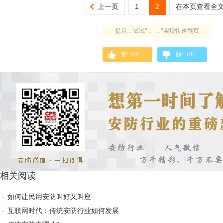
上一页
1
2
在本页查看全
提示：试试"← →"实现快速翻页
赞:（
0
）
踩:（
0
）
相关阅读
如何让民用安防叫好又叫座
互联网时代：传统安防行业如何发展