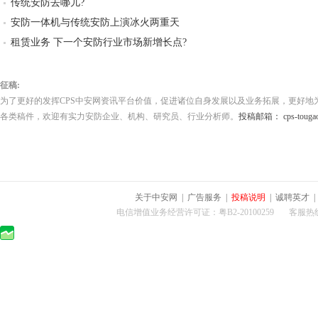
传统安防去哪儿?
安防一体机与传统安防上演冰火两重天
租赁业务 下一个安防行业市场新增长点?
征稿:
为了更好的发挥CPS中安网资讯平台价值，促进诸位自身发展以及业务拓展，更好地
各类稿件，欢迎有实力安防企业、机构、研究员、行业分析师。
投稿邮箱： cps-tougao
关于中安网
|
广告服务
|
投稿说明
|
诚聘英才
电信增值业务经营许可证：粤B2-20100259 客服热线：400-0