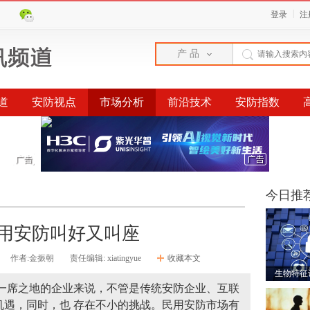
|
登录
注
产 品
道
安防视点
市场分析
前沿技术
安防指数
榜单
今日推
用安防叫好又叫座
作者:金振朝
责任编辑: xiatingyue
收藏本文
生物特征
有一席之地的企业来说，不管是传统安防企业、互联
机遇，同时，也 存在不小的挑战。民用安防市场有