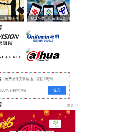
王者 如今何
提速降费，打造通信普
荐
阅：
免费邮件安防速递、安防E周刊
荐
更多 >>