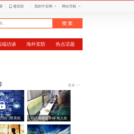
|
|
|
册
微安防
我的中安网
网站导航
高端访谈
海外安防
热点话题
荐
更多 >>
识别门禁系统
VAR现身世界杯 有人欢