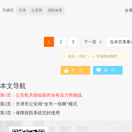
关键词
天津
公安局
技防体系
分
1
2
3
下一页
在本页查看
提示：试试"← →"实现快速翻页
赞:（
0
）
踩:（
0
）
本文导航
第1页：公安机关面临前所未有压力和挑战
第2页：天津市公安局“全市一张网”模式
第3页：保障技防系统完好使用