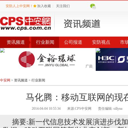
安防人上中安网！
加入收藏
|
关注我们
资讯频道
行业新闻
公司报道
安防视点
市
会议
公告
评选
榜单
中安网
>
资讯频道
>
行业新闻
马化腾：移动互联网的现
2014-04-04 10:55:34
来源:CPS中安网
责任编辑: sillyna
摘要:新一代信息技术发展演进步伐