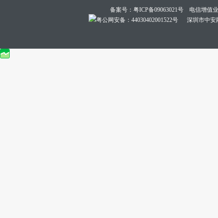
备案号：
粤ICP备09063021号
电信增值业务经
粤公网安备：44030402001522号
深圳市中安网络技