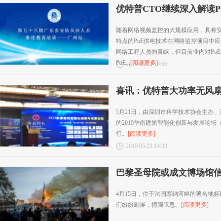
优特普CTO继续深入解读P
随着网络视频监控的大规模应用，具有
特点的PoE供电技术在网络监控项目中
网络工程人员的青睐，但目前业内对Po
PoE...
[阅读更多]
2019/06/14 16:06
喜讯：优特普大功率无风扇
新奖”！
5月21日，由深圳市科学技术协会主办
的2019华南建筑智能化创新与发展论
行。
[阅读更多]
2019/05/23 14:33
巴黎圣母院或成文博场馆
4月15日，位于法国塞纳河畔的著名地
们纷纷刷屏，扼腕叹息。
[阅读更多]