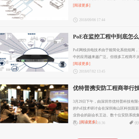
[阅读更多]
2018/09/06 17:44
PoE在监控工程中到底怎
PoE网线供电技术由于能简化系统组网
中的应用越来越广泛。但很多工程商不太
[阅读更多]
2018/07/02 13:45
优特普携安防工程商举行
3月29日下午，由深圳市优特普科技有限
的PoE技术研讨会在深圳南山区科技园
业协会的副会长王达、数十位安防系统
次...
[阅读更多]
2018/03/30 16:36
优