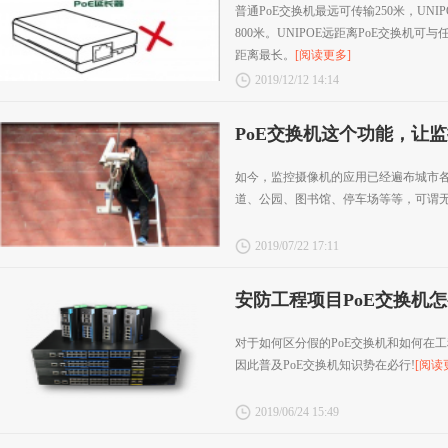
普通PoE交换机最远可传输250米，UNI
800米。UNIPOE远距离PoE交换机
距离最长。
[阅读更多]
2019/12/12 14:14
PoE交换机这个功能，让监
如今，监控摄像机的应用已经遍布城市
道、公园、图书馆、停车场等等，可谓
2019/07/22 17:11
安防工程项目PoE交换机
对于如何区分假的PoE交换机和如何在
因此普及PoE交换机知识势在必行!
[阅读
2019/06/24 15:49