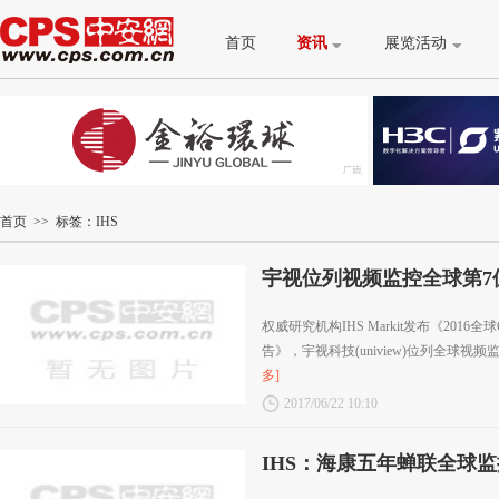
首页
资讯
展览活动
首页
>> 标签：IHS
宇视位列视频监控全球第7
权威研究机构IHS Markit发布《201
告》，宇视科技(uniview)位列全球视
多]
2017/06/22 10:10
IHS：海康五年蝉联全球