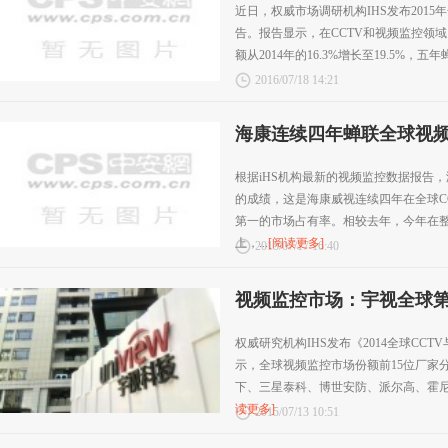
近日，权威市场调研机构IHS发布201
告。报告显示，在CCTV和视频监控领域
额从2014年的16.3%增长至19.5%，五年
2016/07/18 14:21
海康连续四年蝉联全球视
根据iHS机构最新的视频监控数据报告
的成绩，这是海康威视连续四年在全球C
第一的市场占有率。相较去年，今年在整
上，...
[阅读更多]
2015/07/17 16:40
视频监控市场：宇视全球第
权威研究机构IHS发布《2014全球CC
示，全球视频监控市场份额前15位厂家
下、三星泰科、博世安防、派尔高、霍尼韦
读更多]
2015/07/13 10:51