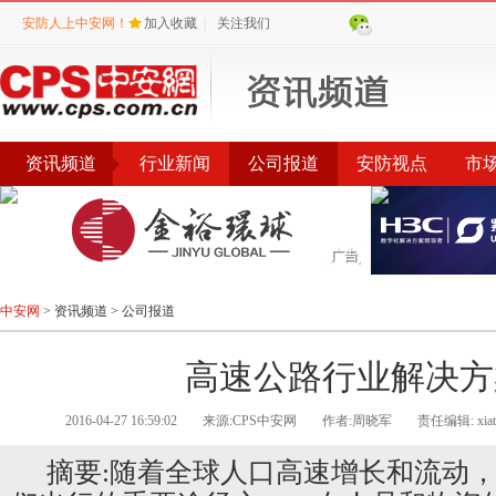
安防人上中安网！
加入收藏
|
关注我们
资讯频道
行业新闻
公司报道
安防视点
市
会议
公告
评选
榜单
中安网
>
资讯频道
>
公司报道
高速公路行业解决方
2016-04-27 16:59:02
来源:CPS中安网
作者:周晓军
责任编辑: xiati
摘要:随着全球人口高速增长和流动