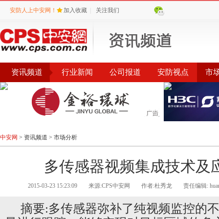
安防人上中安网！
加入收藏
|
关注我们
资讯频道
行业新闻
公司报道
安防视点
市
会议
公告
评选
榜单
中安网
>
资讯频道
>
市场分析
多传感器视频集成技术及
2015-03-23 15:23:09
来源:CPS中安网
作者:杜秀龙
责任编辑: huan
摘要:多传感器弥补了纯视频监控的