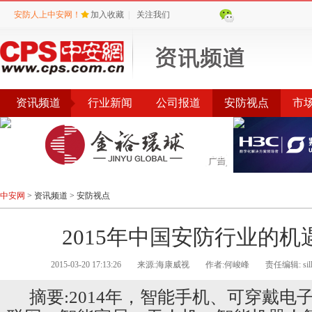
安防人上中安网！
加入收藏
|
关注我们
资讯频道
行业新闻
公司报道
安防视点
市
会议
公告
评选
榜单
中安网
>
资讯频道
>
安防视点
2015年中国安防行业的机
2015-03-20 17:13:26
来源:海康威视
作者:何峻峰
责任编辑: sill
摘要:2014年，智能手机、可穿戴电