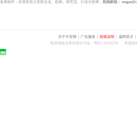
各类稿件，欢迎有实力安防企业、机构、研究员、行业分析师。
投稿邮箱： tougao@cps
关于中安网
|
广告服务
|
投稿说明
|
诚聘英才
电信增值业务经营许可证：粤B2-20100259 客服热线：400-0