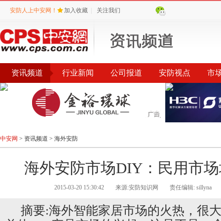
安防人上中安网！
加入收藏
|
关注我们
资讯频道
行业新闻
公司报道
安防视点
市
会议
公告
评选
榜单
中安网
>
资讯频道
>
海外安防
海外安防市场DIY：民用市场
2015-03-20 15:30:42
来源:安防知识网
责任编辑: sillyna
摘要:海外智能家居市场的火热，很