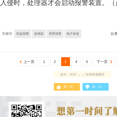
入侵时，处理器才会启动报警装置。（
关键词
防盗报警
探测器
周界报警
电子标签
分
上一页
1
2
3
4
5
下一页
提示：试试"← →"实现快速翻页
赞:（
0
）
踩:（
0
）