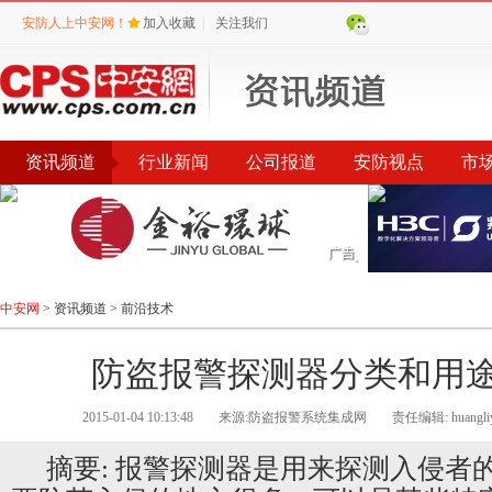
安防人上中安网！
加入收藏
|
关注我们
资讯频道
行业新闻
公司报道
安防视点
市
会议
公告
评选
榜单
中安网
>
资讯频道
>
前沿技术
防盗报警探测器分类和用途
2015-01-04 10:13:48
来源:防盗报警系统集成网
责任编辑: huangli
摘要: 报警探测器是用来探测入侵者