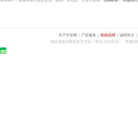
各类稿件，欢迎有实力安防企业、机构、研究员、行业分析师。
投稿邮箱： tougao@cps
关于中安网
|
广告服务
|
投稿说明
|
诚聘英才
电信增值业务经营许可证：粤B2-20100259 客服热线：400-0