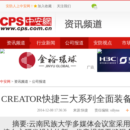
安防人上中安网！
加入收藏
|
关注我们
资讯频道
行业新闻
公司报道
安防视点
市
会议
公告
评选
榜单
中安网
>
资讯频道
>
公司报道
CREATOR快捷三大系列全面装
2014-12-08 17:36:36
来源:快捷
责任编辑: sillyna
摘要:云南民族大学多媒体会议室采用了